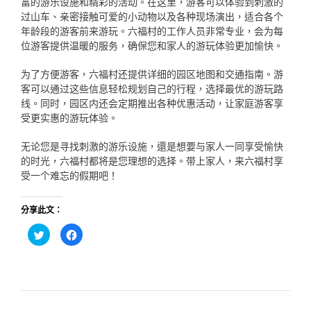
富的游乐设施和精彩的活动。在这里，游客可以体验到刺激的
过山车、亲密接触可爱的小动物以及各种现场演出，适合各个
年龄段的游客前来游玩。六福村的工作人员非常专业，会为每
位游客提供温暖的服务，确保您和家人的游玩体验更加愉快。
为了方便游客，六福村还提供详细的园区地图和交通指南。游
客可以通过这些信息轻松规划自己的行程，选择最优的游玩路
线。同时，园区内还会定期推出各种优惠活动，让家庭游客享
受更实惠的游玩体验。
无论您是寻找刺激的游乐设施，還是想要与家人一同享受愉快
的时光，六福村都将是您理想的选择。带上家人，来六福村享
受一个难忘的假期吧！
分享此文：
分
按
享
一
到
下
Twitter(在
以
新
分
視
享
窗
至
中
Facebook(在
開
新
啟)
視