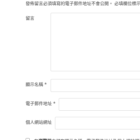
發佈留言必須填寫的電子郵件地址不會公開。
必填欄位標
留言
顯示名稱
*
電子郵件地址
*
個人網站網址