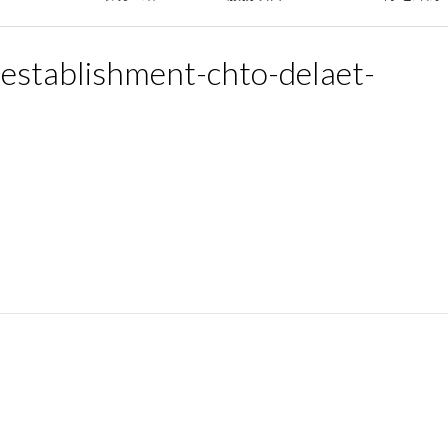
establishment-chto-delaet-