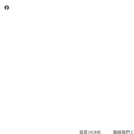
Skip
to
content
首頁 HOME
聯絡我們 C