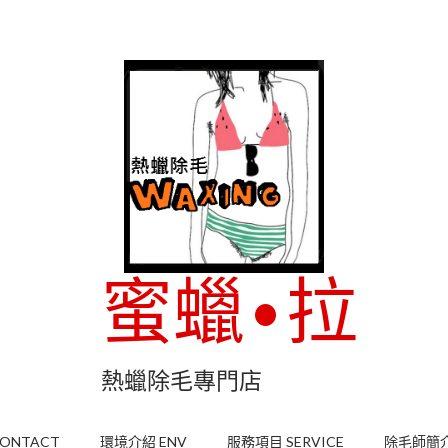
蜜蠟•拉
熱蠟除毛專門店
ONTACT
環境介紹 ENV
服務項目 SERVICE
除毛師簡介 