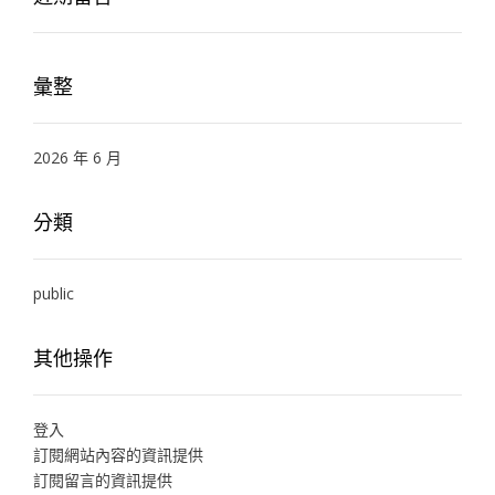
彙整
2026 年 6 月
分類
public
其他操作
登入
訂閱網站內容的資訊提供
訂閱留言的資訊提供