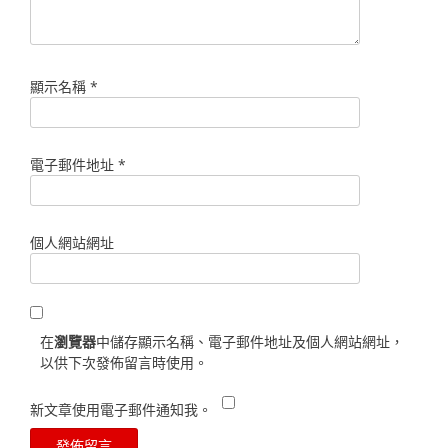
顯示名稱
*
電子郵件地址
*
個人網站網址
在
瀏覽器
中儲存顯示名稱、電子郵件地址及個人網站網址，
以供下次發佈留言時使用。
新文章使用電子郵件通知我。