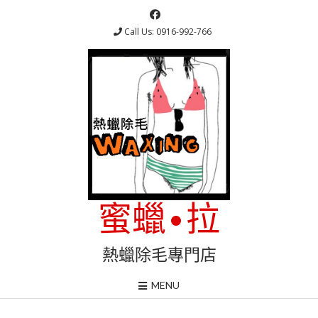
Skip
to
Call Us: 0916-992-766
content
蜜蠟•拉
熱蠟除毛專門店
MENU