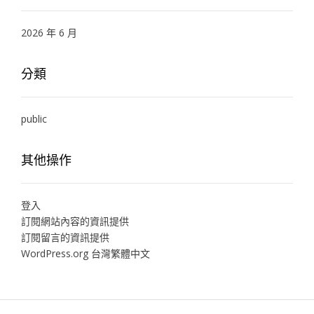
2026 年 6 月
分類
public
其他操作
登入
訂閱網站內容的資訊提供
訂閱留言的資訊提供
WordPress.org 台灣繁體中文