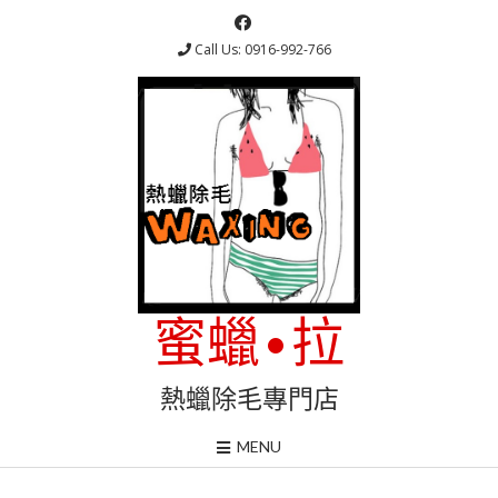
Skip
to
Call Us: 0916-992-766
content
蜜蠟•拉
熱蠟除毛專門店
MENU