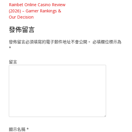
Post
Rainbet Online Casino Review
navigation
(2026) – Gamer Rankings &
Our Decision
發佈留言
發佈留言必須填寫的電子郵件地址不會公開。
必填欄位標示為
*
留言
顯示名稱
*