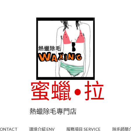
蜜蠟•拉
熱蠟除毛專門店
ONTACT
環境介紹 ENV
服務項目 SERVICE
除毛師簡介 