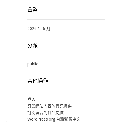
彙整
2026 年 6 月
分類
public
其他操作
登入
訂閱網站內容的資訊提供
訂閱留言的資訊提供
WordPress.org 台灣繁體中文