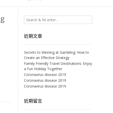
eg
近期文章
Secrets to Winning at Gambling: How to
Create an Effective Strategy
Family-Friendly Travel Destinations: Enjoy
a Fun Holiday Together
Coronavirus disease 2019
Coronavirus disease 2019
Coronavirus disease 2019
近期留言