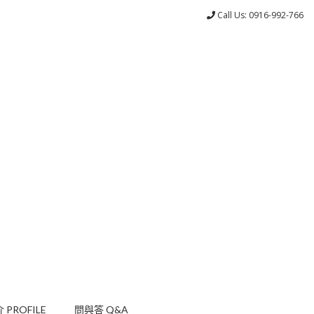
Call Us: 0916-992-766
PROFILE
問與答 Q&A