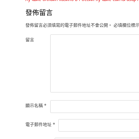
navigation
發佈留言
發佈留言必須填寫的電子郵件地址不會公開。
必填欄位標
留言
顯示名稱
*
電子郵件地址
*