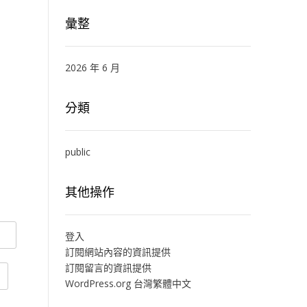
彙整
2026 年 6 月
分類
public
其他操作
登入
訂閱網站內容的資訊提供
訂閱留言的資訊提供
WordPress.org 台灣繁體中文