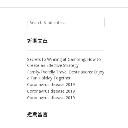
近期文章
Secrets to Winning at Gambling: How to
Create an Effective Strategy
Family-Friendly Travel Destinations: Enjoy
a Fun Holiday Together
Coronavirus disease 2019
Coronavirus disease 2019
Coronavirus disease 2019
近期留言