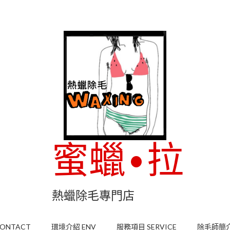
蜜蠟•拉
熱蠟除毛專門店
ONTACT
環境介紹 ENV
服務項目 SERVICE
除毛師簡介 